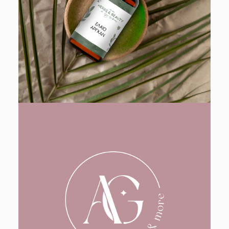
Web
,
Design
,
Branding
,
Tik Tok Video
,
Logo
,
Packaging
Design