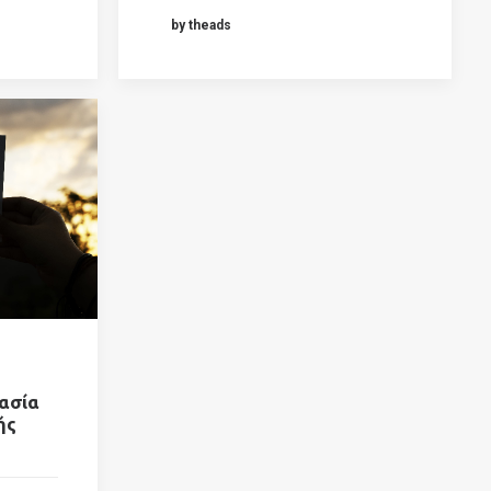
by theads
μασία
ής