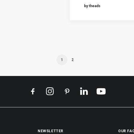
by theads
1
2
NEWSLETTER
OUR FA